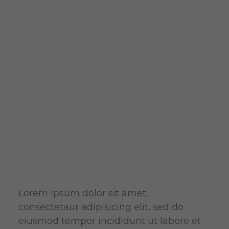
ut labore et dolore magna aliqua.
Ut enim ad minim veniam, quis
nostrud exercitation ullamco
laboris nisi ut aliquip ex ea
commodo consequat. Duis aute
irure dolor in reprehenderit in
voluptate velit esse cillum dolore
eu fugiat nulla pariatur. Excepteur
sint occaecat cupidatat non
proident, sunt in culpa qui officia
deserunt mollit anim id est
laborum.
Lorem ipsum dolor sit amet,
consectetaur adipisicing elit, sed do
eiusmod tempor incididunt ut labore et