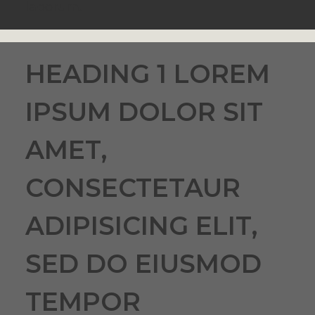
laborum.
HEADING 1 LOREM
IPSUM DOLOR SIT
AMET,
CONSECTETAUR
ADIPISICING ELIT,
SED DO EIUSMOD
TEMPOR