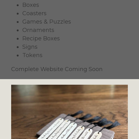
Boxes
Coasters
Games & Puzzles
Ornaments
Recipe Boxes
Signs
Tokens
Complete Website Coming Soon