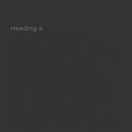
Heading 3
Heading 4
Lorem ipsum dolor sit amet,
consectetaur adipisicing elit, sed do
eiusmod tempor incididunt ut labore et
dolore magna aliqua. Ut enim ad minim
veniam, quis nostrud exercitation
ullamco laboris nisi ut aliquip ex ea
commodo consequat. Duis aute irure
dolor in reprehenderit in voluptate velit
esse cillum dolore eu fugiat nulla
pariatur. Excepteur sint occaecat
cupidatat non proident, sunt in culpa qui
officia deserunt mollit anim id est