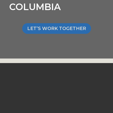
COLUMBIA
LET’S WORK TOGETHER
Titele
HEADING 1
Heading 2